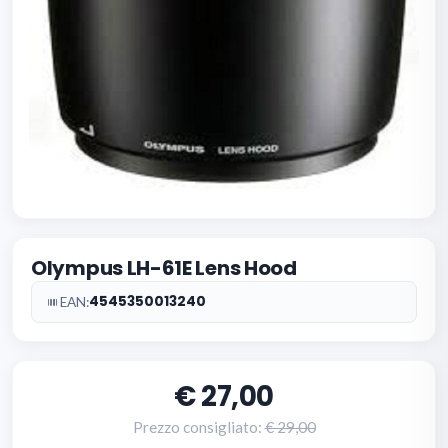
Olympus LH-61E Lens Hood
4545350013240
EAN:
27,00
Prezzo consigliato:
29,00