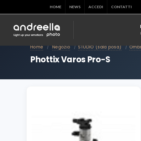
HOME
NEWS
ACCEDI
CONTATTI
Home
/
Negozio
/
STUDIO (sala posa)
/
Ombre
Phottix Varos Pro-S