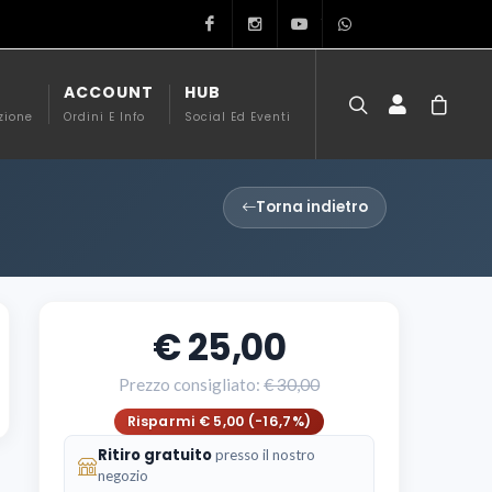
Facebook
Instagram
Youtube
351 99 20002
ACCOUNT
HUB
zione
Ordini E Info
Social Ed Eventi
Torna indietro
25,00
Prezzo consigliato:
30,00
Risparmi € 5,00 (-16,7%)
Ritiro gratuito
presso il nostro
negozio