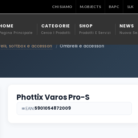
CHI SIAMO
M.OBJECTS
BAPC
1LK
HOME
CATEGORIE
SHOP
NEWS
Pagina Principale
Cerca I Prodotti
Prodotti E Servizi
Nuova Se
lli, softbox e accessori
/
Ombrelli e accessori
Phottix Varos Pro-S
5901054872009
EAN: