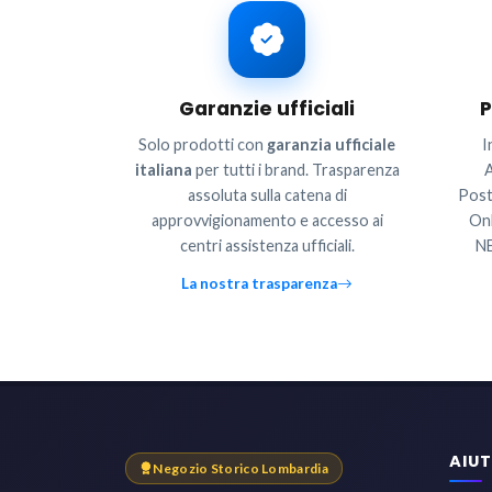
Garanzie ufficiali
P
Solo prodotti con
garanzia ufficiale
I
italiana
per tutti i brand. Trasparenza
A
assoluta sulla catena di
Post
approvvigionamento e accesso ai
Onl
centri assistenza ufficiali.
NE
La nostra trasparenza
AIU
Negozio Storico Lombardia