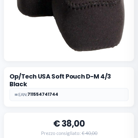
Op/Tech USA Soft Pouch D-M 4/3
Black
711554741744
EAN:
38,00
Prezzo consigliato:
40,00