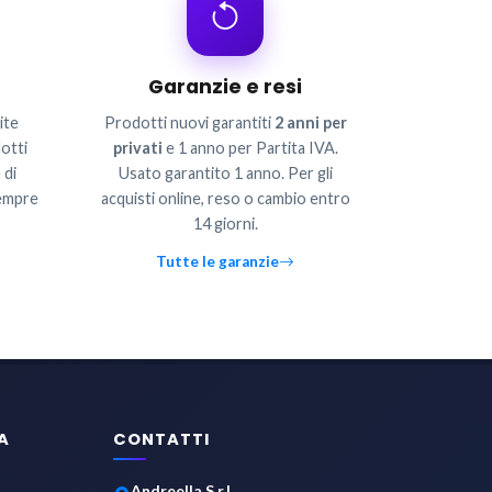
Garanzie e resi
ite
Prodotti nuovi garantiti
2 anni per
otti
privati
e 1 anno per Partita IVA.
 di
Usato garantito 1 anno. Per gli
sempre
acquisti online, reso o cambio entro
14 giorni.
Tutte le garanzie
A
CONTATTI
Andreella S.r.l.