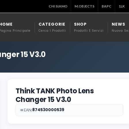
CHI SIAMO
M.OBJECTS
BAPC
1LK
HOME
CATEGORIE
SHOP
NEWS
Pagina Principale
Cerca I Prodotti
Prodotti E Servizi
Nuova Se
nger 15 V3.0
Think TANK Photo Lens
Changer 15 V3.0
874530000539
EAN: