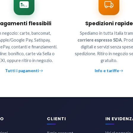
agamenti flessibili
Spedizioni rapide
n negozio: carte, bancomat,
Spediamo in tutta Italia tram
pple/Google Pay, Satispay,
corriere espresso SDA
. Prod
ePay, contanti e finanziamenti.
digitali e servizi senza spese
ine: bonifico, carte via Sella o
spedizione. Ritiro in negozio 
XI, oppure ritiro in negozio.
gratuito.
Tutti i pagamenti
Info e tariffe
TO
CLIENTI
IN EVIDENZ
zioni
Il mio account
Vai al negozio