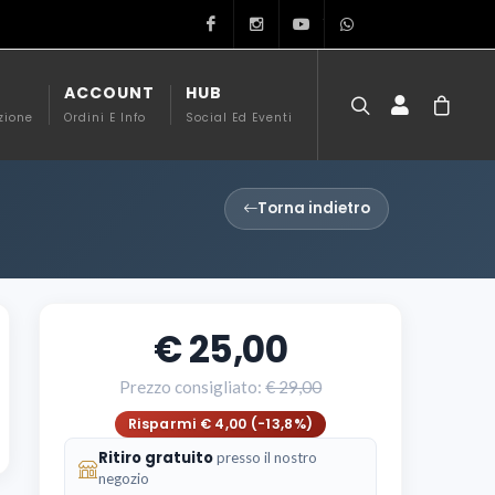
Facebook
Instagram
Youtube
351 99 20002
ACCOUNT
HUB
zione
Ordini E Info
Social Ed Eventi
Torna indietro
25,00
Prezzo consigliato:
29,00
Risparmi € 4,00 (-13,8%)
Ritiro gratuito
presso il nostro
negozio