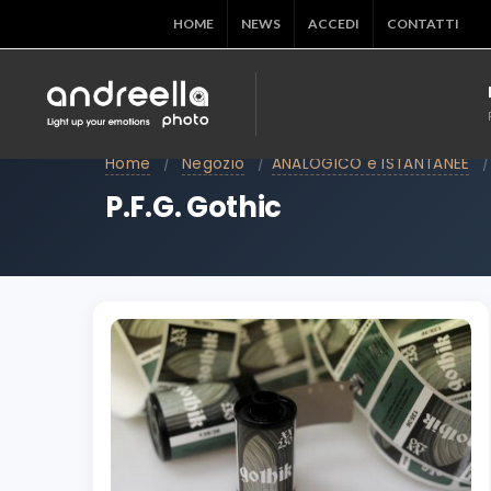
HOME
NEWS
ACCEDI
CONTATTI
Home
/
Negozio
/
ANALOGICO e ISTANTANEE
/
P.F.G. Gothic