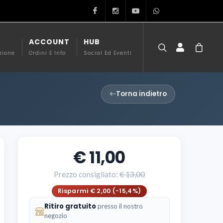
Facebook
Instagram
Youtube
351 99 20002
ACCOUNT
HUB
zione
Ordini E Info
Social Ed Eventi
Torna indietro
11,00
Prezzo consigliato:
13,00
Risparmi € 2,00 (-15,4%)
Ritiro gratuito
presso il nostro
negozio