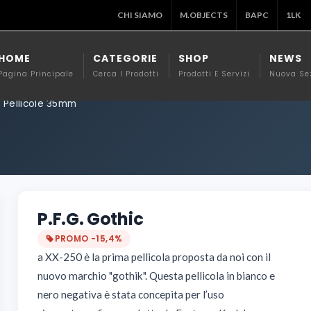
CHI SIAMO
M.OBJECTS
BAPC
1LK
HOME
CATEGORIE
SHOP
NEWS
Pagina Principale
Cerca I Prodotti
Prodotti E Servizi
Nuova Se
Pellicole 35mm
P.F.G. Gothic
PROMO −15,4%
a XX-250 è la prima pellicola proposta da noi con il
nuovo marchio "gothik". Questa pellicola in bianco e
nero negativa è stata concepita per l’uso