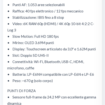
• Punti AF: 1.053 aree selezionabili
• Raffica: 40 fps elettronico / 12 fps meccanico
• Stabilizzazione: IBIS fino a 8 stop
• Video: 6K RAW 60p (HDMI) / 4K 60p 10-bit 4:2:2 C-
Log 3
• Slow Motion: Full HD 180 fps
• Mirino: OLED 3.69M punti
• Display: Touchscreen articolato da 3,0" e 1.62M punti
• Slot: Doppio SD UHS-II
• Connettività: Wi-Fi, Bluetooth, USB-C, HDMI,
microfono, cuffie
• Batteria: LP-E6NH compatibile con LP-E6N e LP-E6
• Peso: ~670 g (solo corpo)
PUNTI DI FORZA
• Sensore full-frame da 24.2 MP con eccellente gamma
dinamica