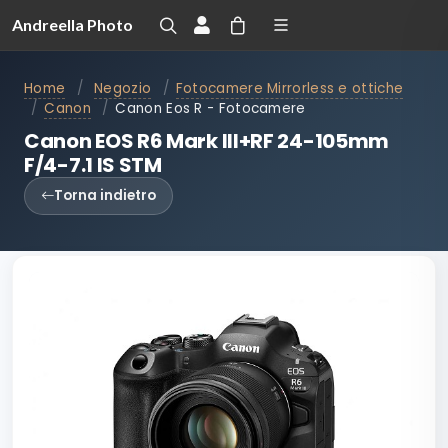
Andreella Photo
Home
/
Negozio
/
Fotocamere Mirrorless e ottiche
/
Canon
/
Canon Eos R - Fotocamere
Canon EOS R6 Mark III+RF 24-105mm
F/4-7.1 IS STM
Torna indietro