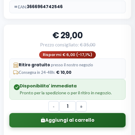
3666964742546
EAN:
29,00
Prezzo consigliato:
35,00
Risparmi € 6,00 (-17,1%)
Ritiro gratuito
presso il nostro negozio
10,00
Consegna in 24-48h:
Disponibilita' immediata
Pronto per la spedizione o per il ritiro in negozio.
-
+
Aggiungi al carrello