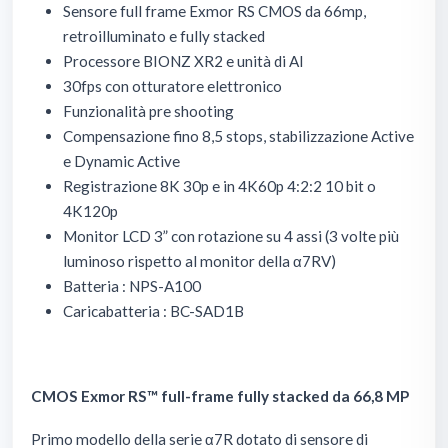
Sensore full frame Exmor RS CMOS da 66mp,
retroilluminato e fully stacked
Processore BIONZ XR2 e unità di AI
30fps con otturatore elettronico
Funzionalità pre shooting
Compensazione fino 8,5 stops, stabilizzazione Active
e Dynamic Active
Registrazione 8K 30p e in 4K60p 4:2:2 10 bit o
4K120p
Monitor LCD 3” con rotazione su 4 assi (3 volte più
luminoso rispetto al monitor della α7RV)
Batteria : NPS-A100
Caricabatteria : BC-SAD1B
CMOS Exmor RS™ full-frame fully stacked da 66,8 MP
Primo modello della serie α7R dotato di sensore di