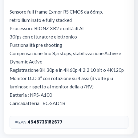
Sensore full frame Exmor RS CMOS da 66mp,
retroilluminato e fully stacked
Processore BIONZ XR2 e unità di AI
30fps con otturatore elettronico
Funzionalità pre shooting
Compensazione fino 8,5 stops, stabilizzazione Active e
Dynamic Active
Registrazione 8K 30p e in 4K60p 4:2:2 10 bit o 4K120p
Monitor LCD 3” con rotazione su 4 assi (3 volte più
luminoso rispetto al monitor della α7RV)
Batteria : NPS-A100
Caricabatteria : BC-SAD1B
4548736182677
EAN: